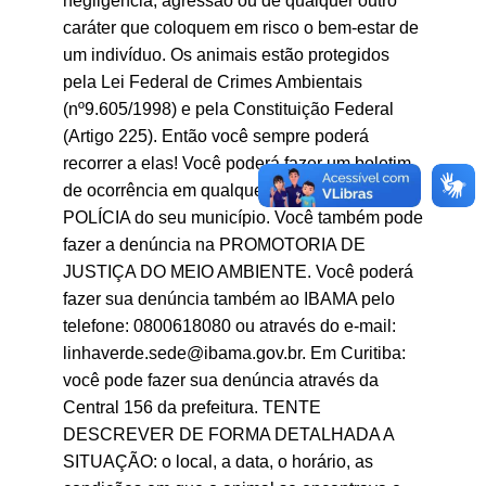
negligência, agressão ou de qualquer outro
caráter que coloquem em risco o bem-estar de
um indivíduo. Os animais estão protegidos
pela Lei Federal de Crimes Ambientais
(nº9.605/1998) e pela Constituição Federal
(Artigo 225). Então você sempre poderá
recorrer a elas! Você poderá fazer um boletim
de ocorrência em qualquer DELEGACIA DE
POLÍCIA do seu município. Você também pode
fazer a denúncia na PROMOTORIA DE
JUSTIÇA DO MEIO AMBIENTE. Você poderá
fazer sua denúncia também ao IBAMA pelo
telefone: 0800618080 ou através do e-mail:
linhaverde.sede@ibama.gov.br. Em Curitiba:
você pode fazer sua denúncia através da
Central 156 da prefeitura. TENTE
DESCREVER DE FORMA DETALHADA A
SITUAÇÃO: o local, a data, o horário, as