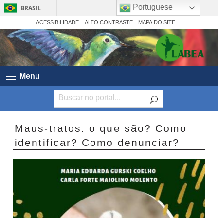
Portuguese
BRASIL
Simplifique!
ACESSIBILIDADE
ALTO CONTRASTE
MAPA DO SITE
Comunica BR
Participe
Acesso à informação
Menu
Legislação
Canais
Maus-tratos: o que são? Como
identificar? Como denunciar?