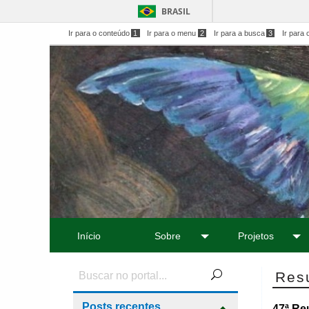
BRASIL
Ir para o conteúdo
1
Ir para o menu
2
Ir para a busca
3
Ir para 
Início
Sobre
Projetos
Res
Posts recentes
47ª Re