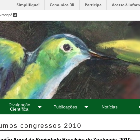
Simplifique!
Comunica BR
Participe
Acesso à infor
o rodapé
4
Divulgação
Publicações
Notícias
Científica
umos congressos 2010
união Anual da Sociedade Brasileira de Zootecnia, 2010: